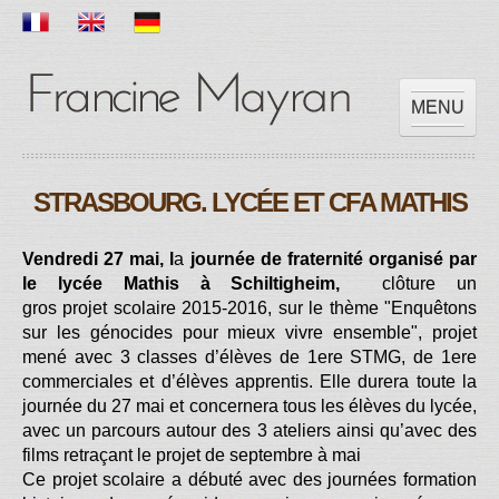
MENU
ACCUEIL
STRASBOURG. LYCÉE ET CFA MATHIS
OEUVRES
EXPOSITIONS
Vendredi 27 mai, l
a
journée de fraternité organisé par
SCOLAIRE
le lycée Mathis à Schiltigheim,
clôture un
PRESSES
gros projet scolaire 2015-2016, sur le thème "Enquêtons
VIDEOS
sur les génocides pour mieux vivre ensemble", projet
mené avec 3 classes d’élèves de 1ere STMG, de 1ere
CONTACT
commerciales et d’élèves apprentis.
Elle durera toute la
journée du 27 mai et concernera tous les élèves du lycée,
avec un parcours autour des 3 ateliers ainsi qu’avec des
films retraçant le projet de septembre à mai
Ce projet scolaire a débuté avec des journées formation