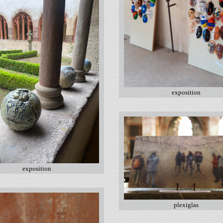
exposition
exposition
plexiglas