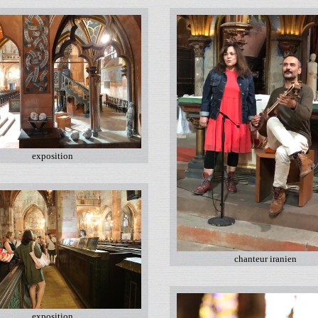
exposition
chanteur iranien
exposition