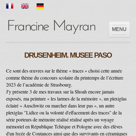
MENU
ACCUEIL
DRUSENHEIM. MUSEE PASO
OEUVRES
EXPOSITIONS
Ce sont des œuvres sur le thème « traces » choisi cette année
SCOLAIRE
comme thème du concours scolaire du printemps de l’écriture
PRESSES
2023 de l’académie de Strasbourg.
VIDEOS
J'y présente 3 de mes travaux sur la Shoah encore jamais
exposés, ma peinture « les larmes de la mémoire », un plexiglas
CONTACT
éclairé « Auschwitz ou marcher dans leur pas », un autre
plexiglas "Lidice ou la volonté d'effacement des traces" de la
série porteurs de mémoire réalisé réalisé après un voyage
mémoriel en République Tchèque et Pologne avec des élèves
d'un lycée de Coutances ainsi que des survivants en céramiques