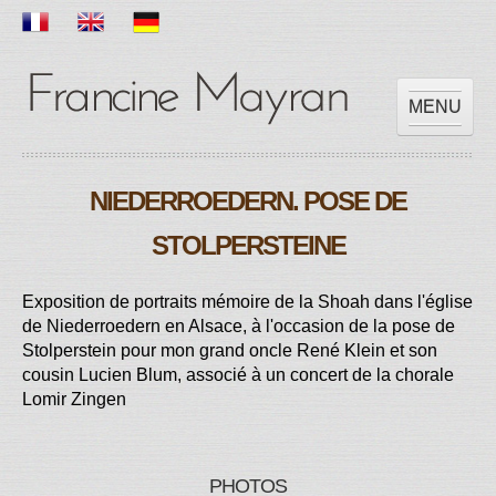
MENU
ACCUEIL
NIEDERROEDERN. POSE DE
OEUVRES
EXPOSITIONS
STOLPERSTEINE
SCOLAIRE
PRESSES
Exposition de portraits mémoire de la Shoah dans l'église
de Niederroedern en Alsace, à l'occasion de la pose de
VIDEOS
Stolperstein pour mon grand oncle René Klein et son
CONTACT
cousin Lucien Blum, associé à un concert de la chorale
Lomir Zingen
PHOTOS