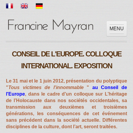
MENU
ACCUEIL
CONSEIL DE L'EUROPE. COLLOQUE
OEUVRES
EXPOSITIONS
INTERNATIONAL. EXPOSITION
SCOLAIRE
PRESSES
Le 31 mai et le 1 juin 2012, présentation du polyptique
"
Tous victimes de l'innommable
"
au Conseil de
VIDEOS
l'Europe
, dans le cadre d'un colloque sur L’héritage
CONTACT
de l’Holocauste dans nos sociétés occidentales, sa
transmission aux deuxièmes et troisièmes
générations, les conséquences de cet événement
sans précédent dans la société actuelle. Différentes
disciplines de la culture, dont l’art, seront traitées.