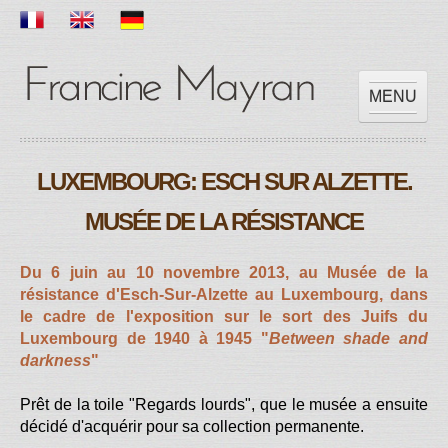
MENU
ACCUEIL
LUXEMBOURG: ESCH SUR ALZETTE.
OEUVRES
EXPOSITIONS
MUSÉE DE LA RÉSISTANCE
SCOLAIRE
PRESSES
Du 6 juin au 10 novembre 2013, au Musée de la
résistance d'Esch-Sur-Alzette au Luxembourg, dans
VIDEOS
le cadre de l'exposition sur le sort des Juifs du
CONTACT
Luxembourg de 1940 à 1945
"
Between shade and
darkness
"
Prêt de la toile "Regards lourds", que le musée a ensuite
décidé d'acquérir pour sa collection permanente.