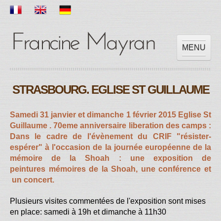
MENU
ACCUEIL
STRASBOURG. EGLISE ST GUILLAUME
OEUVRES
EXPOSITIONS
Samedi 31 janvier et dimanche 1 février 2015 Eglise St
SCOLAIRE
Guillaume . 70eme anniversaire liberation des camps :
PRESSES
Dans le cadre de l'évènement du CRIF "résister-
VIDEOS
espérer" à l'occasion de la journée européenne de la
mémoire de la Shoah : une exposition
de
CONTACT
peintures
mémoires de la Shoah, une conférence et
un concert.
Plusieurs visites commentées de l'exposition sont mises
en place: samedi à 19h et dimanche à 11h30