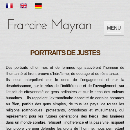
MENU
ACCUEIL
PORTRAITS DE JUSTES
OEUVRES
EXPOSITIONS
Des portraits d’hommes et de femmes qui sauvèrent l'honneur de
SCOLAIRE
l'humanité et firent preuve d’héroïsme, de courage et de résistance.
PRESSES
Ils nous interpellent sur le sens de l’engagement et sur la
désobéissance, sur le refus de l’indifférence et de l’aveuglement, sur
VIDEOS
l’esprit de citoyenneté de gens ordinaires et sur le sens des valeurs
CONTACT
humaines… Ils
rappelent l’extraordinaire capacité de certains hommes
au Bien, parfois des gens simples, de tous les pays, de toutes les
religions (catholiques, protestants, orthodoxes et musulmans), qui
représentent pour les futures générations des héros, des lumières
dans un monde sombre, refusant l’indifférence et la passivité, risquant
leur propre vie pour défendre les droits de l’homme, nous permettant