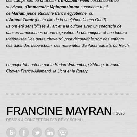
des camps lors de la Shoah, d'
Elizabeth Heen
descendante de
survivant, d’
Immaculée Mpinganzimma
survivante tutsi,
de
Mariam
jeune étudiante franco égyptienne, ou
d’
Ariane
Tamir
(petite fille de la sculptrice Chana Orloff).
Ils ont été sensibilisés à l’art et à la culture avec un spectacle de
danses arméniennes et une exposition de céramiques et une lecture
théâtralisée "les petits chevaux" pour découvrir le sort des enfants
nés dans des Lebensborn, ces maternités d'enfants parfaits du Reich.
Le projet fut soutenu par le Baden Wurtemberg Stiftung, le Fond
Citoyen Franco-Allemand, la Licra et le Rotary.
FRANCINE MAYRAN
©
2026
DESIGN & CONCEPTION PAR RÉMY SCHALL