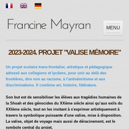
MENU
ACCUEIL
2023-2024. PROJET "VALISE MÉMOIRE"
OEUVRES
EXPOSITIONS
Un projet scolaire trans-frontalier, artistique et pédagogique
SCOLAIRE
adressé aux collegiens et lycéens, pour unir au delà des
PRESSES
frontières, dire non au racisme, à l'antisémitisme et aux
discriminations. Il combine art, histoire, littérature.
VIDEOS
CONTACT
Son but est de sensibiliser les élèves aux tragédies humaines de
la Shoah et des génocides du XXème siècle ainsi qu’aux exils du
XXIème siècle, tout en les invitant à s'exprimer artistiquement à
travers la symbolique puissante d'une valise, mise à disposition.
La valise, objet de voyage mais aussi de déracinement, est le
symbole central du projet.