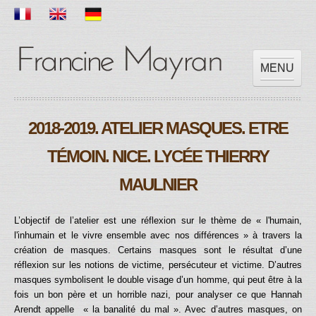
MENU
ACCUEIL
2018-2019. ATELIER MASQUES. ETRE
OEUVRES
EXPOSITIONS
TÉMOIN. NICE. LYCÉE THIERRY
SCOLAIRE
MAULNIER
PRESSES
VIDEOS
L’objectif de l’atelier est une réflexion sur le thème de « l'humain,
CONTACT
l'inhumain et le vivre ensemble avec nos différences » à travers la
création de masques. Certains masques sont le résultat d’une
réflexion sur les notions de victime, persécuteur et victime. D’autres
masques symbolisent le double visage d’un homme, qui peut être à la
fois un bon père et un horrible nazi, pour analyser ce que Hannah
Arendt appelle « la banalité du mal ». Avec d’autres masques, on